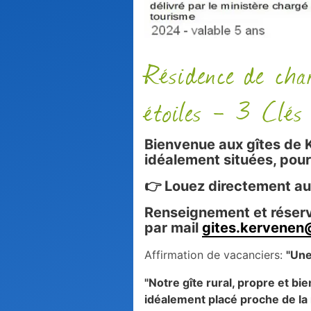
Résidence de ch
étoiles - 3 Clés
Bienvenue aux gîtes de 
idéalement situées, pour 
👉 Louez directement aux
Renseignement et réser
par mail
gites.kervenen
Affirmation de vacanciers:
"Une
"Notre gîte rural, propre et bi
idéalement placé proche de la 