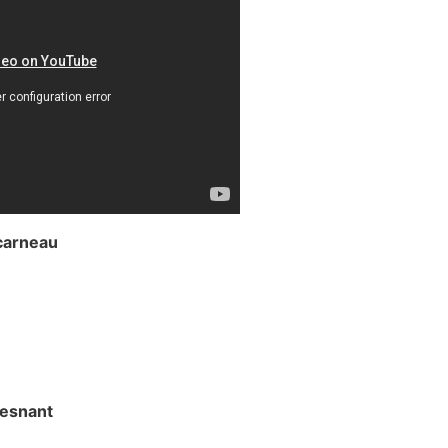
carneau
uesnant